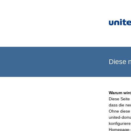
Diese n
Warum wird
Diese Seite 
dass die ne
Ohne diese 
united-doma
konfigurier
Homepage-B