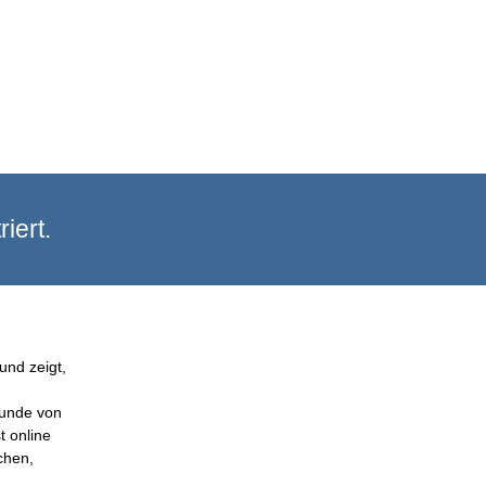
iert.
und zeigt,
Kunde von
t online
chen,